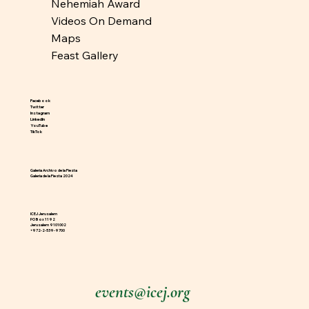
Nehemiah Award
Videos On Demand
Maps
Feast Gallery
Facebook
Twitter
Instagram
LinkedIn
YouTube
TikTok
Galería Archivo de la Fiesta
Galería de la Fiesta 2024
ICEJ Jerusalem
PO Box 1192
Jerusalem 9101002
+972-2-539-9700
events@icej.org