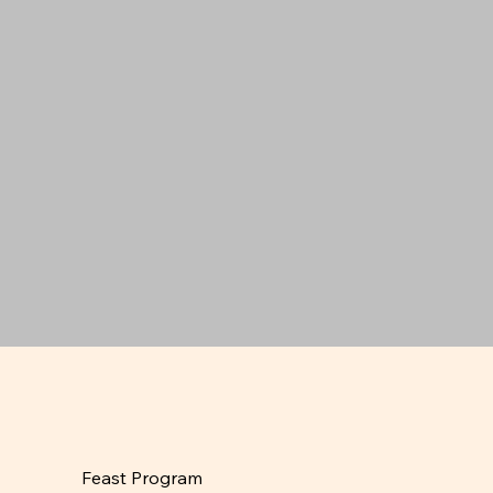
Feast Program