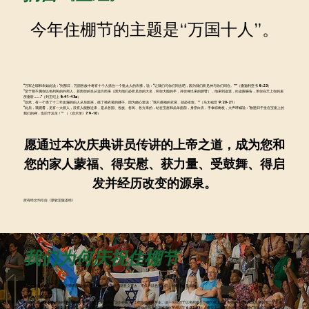
今年住棚节的主题是“万国十人”。
“万军之耶和华如此说：‘到那日，万国各族中将有十个人抓住一个犹太人的衣襟，说：“让我们与你们同去吧，因为我们听见神与你们同在。”’”（撒迦利亚书 8:23）
“至于那不属你以色列民的外邦人，若因你的名从远方而来（因为他们必听见你的大名，和你大能的手，并你伸出来的膀臂），他来到这里，向这殿祷告，求你在天上你的居
所垂听……”（列王纪上 8:41-43a）
“忽然，有一个患了十二年血漏的妇人从后面来，摸了祂衣裳的繸子。因为她心里说：‘我只摸祂的衣裳，就必痊愈。’”（马太福音 9:20-21）
“此后，我观看，见有一大群人，没有人能数过来，是从各国、各族、各民、各方来的，站在宝座和羔羊面前，身穿白衣，手拿棕树枝，大声呼喊说：‘救恩归于坐在宝座上的
我们的神，也归于羔羊！’” （《启示录》7:9-10）
愿通过本次庆典讲员传讲的上帝之道，成为您和
您的家人蒙福、得安慰、获力量、受鼓舞、得启
发并经历改变的源泉。
​所有经文均引自《新钦定版圣经》
​我们为何庆祝住棚节
​为什么基督徒每年都要上耶路撒冷庆祝住棚节？因为这个圣经节期意义重大，不仅对以色列如此，对万国也是如此。
属于全人类的节期
住棚节（Sukkot）的独特之处在于，外邦民族也被邀请在“定好的时候”上耶路撒冷敬拜主。这一传统源于以色列要在住棚节献上七十头公牛，代表挪亚后裔的七十个民族
（参见《民数记》29:12-35）。后来，所罗门在住棚节期间奉献圣殿，并鼓励外邦人前来祷告（历代志下6:32-33）。事实上，耶路撒冷注定要成为“万民祷告的殿”（以