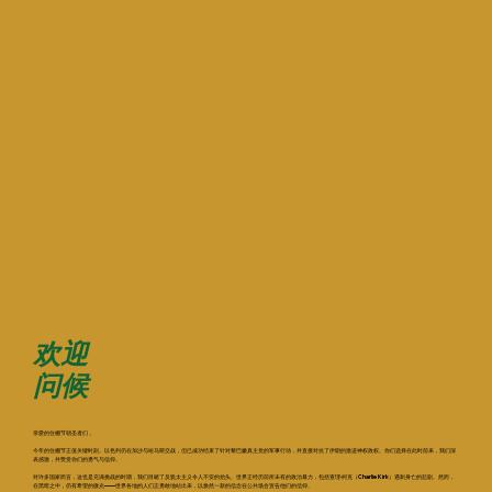
欢迎
问候
亲爱的住棚节朝圣者们，
今年的住棚节正值关键时刻。以色列仍在加沙与哈马斯交战，但已成功结束了针对黎巴嫩真主党的军事行动，并直接对抗了伊朗的激进神权政权。你们选择在此时前来，我们深
表感激，并赞赏你们的勇气与信仰。
对许多国家而言，这也是充满挑战的时期，我们目睹了反犹太主义令人不安的抬头。世界正经历前所未有的政治暴力，包括查理·柯克（Charlie Kirk）遇刺身亡的悲剧。然而，
在黑暗之中，仍有希望的微光——世界各地的人们正勇敢地站出来，以焕然一新的信念在公共场合宣告他们的信仰。