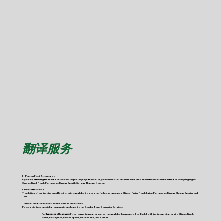
翻译服务
In-Person Feast Attendance
If you are attending the Feast in person and require language translation, you will need to obtain headphones. Translation is available in the following languages:
Chinese, Finnish, French, Portuguese, Russian, Spanish, German, Thai, and Korean.
Online Attendance
Translation of our live-streamed Feast events is available to you in the following languages: Chinese, Finnish, French, Italian, Portuguese, Russian, Slovak, Spanish, and
Thai.
Translation at the Garden Tomb Communion Services
Please note these special arrangements applicable to the Garden Tomb Communion Services:
For In-person attendance:
If you require translation service, the available languages will be English, with live interpretation into Chinese, Finnish,
French, Portuguese, Russian, Spanish, German, Thai, and Korean.