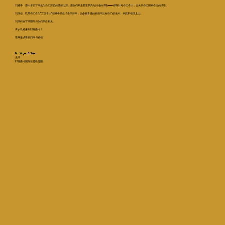
我祷告，愿今年的节期成为你们深切的灵感之源。愿你们从主那里领受先知性的话语——那既针对你们个人，也关乎你们国家命运的话语。
我深信，既然你们作为“万国十人”精神中的圣洁余民前来，主必将丰盛的祝福倾注在你们的生命、家庭和祖国之上。
我期待在节期期间与你们亲自相见。
再次欢迎来到耶路撒冷！
谨致最诚挚的问候与祝福，
Dr. Jürgen Bühler
主席
耶路撒冷国际基督教使团