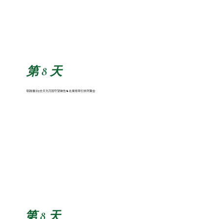
第 8 天
耶路撒冷 | 全天为万国守望祷告& 在展馆举行崇拜聚会
第 8 天