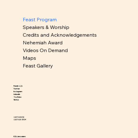
Feast Program
Speakers & Worship
Credits and Acknowledgements
Nehemiah Award
Videos On Demand
Maps
Feast Gallery
Facebook
Twitter
Instagram
LinkedIn
YouTube
TikTok
住棚节画廊档案
住棚节画廊 2024
ICEJ Jerusalem