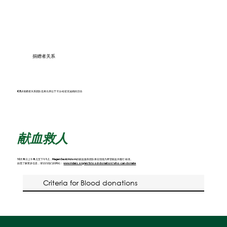
捐赠者关系
ICEJ 捐赠者关系团队也将出席位于卡法·哈诺克迪姆的活动
献血救人
10月8日上午8点至下午1点，Magen David Adom的献血服务团队将在现场为希望献血并履行 标准。
如需了解更多信息，请访问他们的网站：
www.mdais.org/en/blood-donation/who-can-donate
Criteria for Blood donations