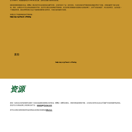
亚书 60:11）根据撒迦利亚书 14:16 的记载，这将在住棚节期间特别应验。
国际基督教耶路撒冷协会（ICEJ）通过每年举办的基督徒住棚节庆典，在现代复兴了这一圣经传统。许多前来参加节期的朝圣者确实带来了供物，并因此蒙受了极大的祝
福。因此，如果您今年无法亲临现场参加节期，您仍可以通过在线奉献节期供物，来支持我们耶路撒冷基督教大使馆的事工，从而“出现在锡安”。对以色列而言，这仍然是一
个艰难的时期，因此请帮助我们在这个国家最需要我们的时候，为他们提供援助与安慰。
请通过以下链接奉献您的节期供物：
help.icej.org/feast-offering
​素祭
help.icej.org/feast-offering
​资源
想找一份来自以色列的独特礼物吗？欢迎光临国际基督教以色列协会（ICEJ）在ICC的展位，那里有精选的精彩书籍、正宗的以色列纪念品以及“盛宴”活动的独家周边商品。
您也可以方便地在网上浏览我们的产品：
www.icejstore.com
您可以在我们的商店购买到这些商品以及更多其他商品
ICEJ 商店