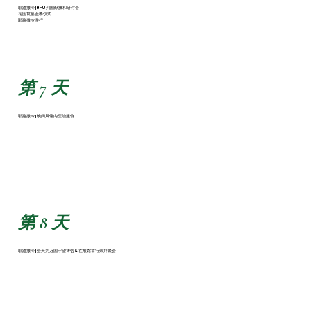
耶路撒冷 | BHU 列国献旗和研讨会
花园坟墓圣餐仪式
耶路撒冷游行
第 7 天
耶路撒冷 | 晚间展馆内医治服侍
第 8 天
耶路撒冷 | 全天为万国守望祷告& 在展馆举行崇拜聚会