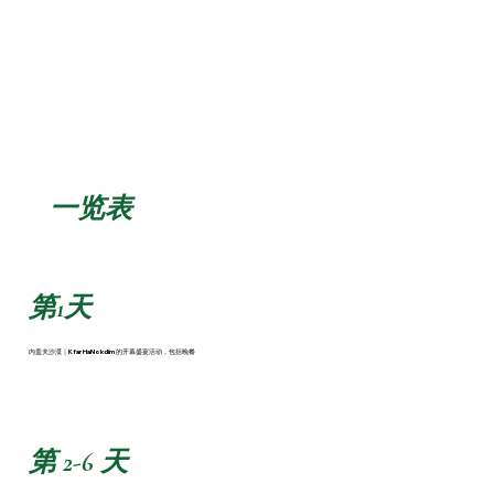
一览表
第1天
内盖夫沙漠｜Kfar HaNokdim 的开幕盛宴活动，包括晚餐
第 2-6 天