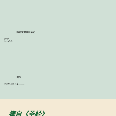
随时掌握最新动态
立即订阅：
icej.org/join
购买
请访问 ICEJ 商店： icejstore.com
​摘自《圣经》