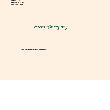
PO Box 1192
Jerusalem 9101002
+972-2-539-9700
events@icej.org
© International Christian Embassy Jerusalem 2025