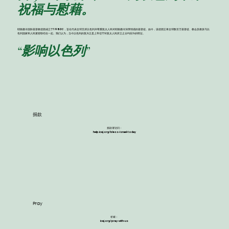
祝福与慰藉。
耶路撒冷国际基督教使团成立于1980年，旨在代表全球支持以色列并尊重犹太人民对耶路撒冷深厚情感的基督徒。如今，该使团正将全球数百万基督徒、教会及教派与以
色列国家和人民紧密联结在一起。我们认为，当今以色列的复兴正是上帝信守对犹太人民所立之古约应许的明证。
​“影响以色列”
​捐款
捐款请访问：
help.icej.org/bless-israel-today
Pray
祈祷：
icej.org/pray-with-us