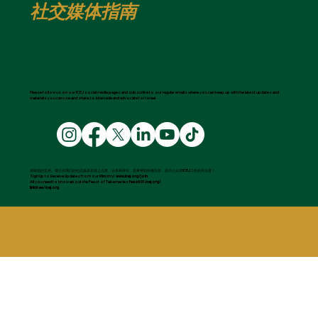
社交媒体指南
信息。洞见。参与。代祷。
Please follow us on our ICEJ social media pages and subscribe to our regular emails where you can keep up with the latest updates and
materials you can use and share, to intercede and advocate for Israel.
感谢您的支持。通过在我们的社交媒体页面上点赞、分享和评论，您将帮助传播信息，提升公众对ICEJ工作的关注度！
Sign Up to Receive Updates from our Ministry!
www.icej.org/join
All you need to know about the Feast of Tabernacles
feastl 01.icej.org/
linktr.ee/icej.org
​ICEJ即将举办的活动