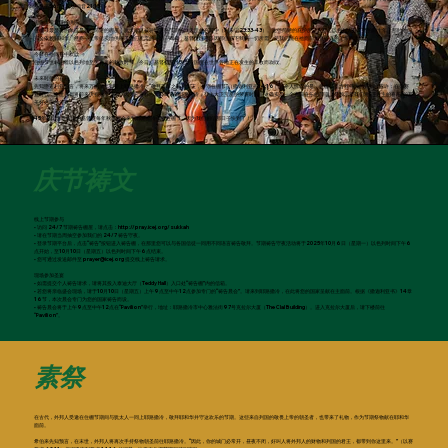
赛亚书56:7；马太福音21:13）。
追念上帝昔日的供应
住棚节最显著的象征是那些简陋的棚屋，犹太家庭被吩咐要在节期的八天里住在其中（利未记23:33-43）。这些简陋的庇护所让人想起以色列人在旷野的四十年，那时他们
完全依赖耶和华。然而，上帝信实地供应了他们所需的一切。同样，基督徒也可以因那位赐下我们一切所需、使我们能在祂面前正直行走的上帝而欢欣。
今日在祂同在中欢欣
住棚节也标志着以色列地至关重要的秋收时节。今日，基督徒可以因上帝国度在世界各地正在发生的丰收而欢欣。
未来时代的喜乐
先知撒迦利亚预言，将来万国每年都要上耶路撒冷，“敬拜万军之耶和华王，并守住棚节”（撒迦利亚书14:16）。令人惊叹的是，住棚节蕴含着伟大的先知性应许：在弥赛
亚时代，全世界都将前来庆祝这个节期，因为它将标志着耶稣来到耶路撒冷，登上大卫宝座的荣耀时刻。这确实是一个充满喜乐的节期，是预示着我们将“进入主的喜乐”的那
美好之日的先兆。
45年来，世界各地的基督徒每年秋季都会来到耶路撒冷庆祝住棚节，因为我们相信那日子快到了！
​庆节祷文
​线上节期参与
• 访问 24/7 节期祷告棚屋，请点击：
http://pray.icej.org/sukkah
• 请在节期当周抽空参加我们的 24/7 祷告守夜。
• 登录节期平台后，点击“祷告”按钮进入祷告棚，在那里您可以与各国信徒一同用不同语言祷告敬拜。节期祷告守夜活动将于2025年10月6日（星期一）以色列时间下午6
点开始，至10月10日（星期五）以色列时间下午6点结束。
• 您可通过发送邮件至
prayer@icej.org
提交线上祷告请求。
现场参加圣宴
• 如需提交个人祷告请求，请将其投入泰迪大厅（Teddy Hall）入口处“祷告棚”内的信箱。
• 若您将亲临盛会现场，请于10月10日（星期五）上午9点至中午12点参加专门的“祷告晨会”。请来到耶路撒冷，在此将您的国家呈献在主面前。根据《撒迦利亚书》14章
16节，本次晨会专门为您的国家祷告而设。
• 祷告晨会将于上午9点至中午12点在“Pavilion”举行，地址：耶路撒冷市中心雅法街97号克拉尔大厦（The Clal Building）。进入克拉尔大厦后，请下楼前往
“Pavilion”。
​素祭
在古代，外邦人受邀在住棚节期间与犹太人一同上耶路撒冷，敬拜耶和华并守这欢乐的节期。这些来自列国的敬畏上帝的朝圣者，也带来了礼物，作为节期祭物献在耶和华
面前。
希伯来先知预言，在末世，外邦人将再次手持祭物朝圣前往耶路撒冷。“因此，你的城门必常开，昼夜不闭，好叫人将外邦人的财物和列国的君王，都带到你这里来。”（以赛