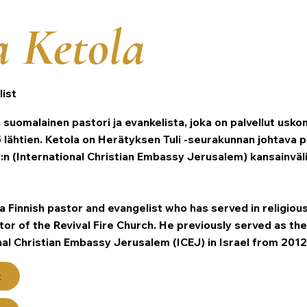
a Ketola
list
 suomalainen pastori ja evankelista, joka on palvellut usko
lähtien. Ketola on Herätyksen Tuli -seurakunnan johtava p
J:n (International Christian Embassy Jerusalem) kansainväl
 a Finnish pastor and evangelist who has served in religiou
tor of the Revival Fire Church. He previously served as the
nal Christian Embassy Jerusalem (ICEJ) in Israel from 2012
t