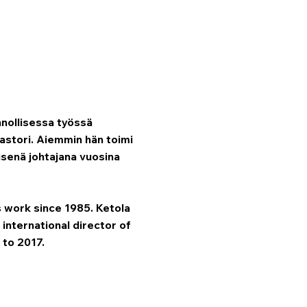
nnollisessa työssä
astori. Aiemmin hän toimi
isenä johtajana vuosina
s work since 1985. Ketola
 international director of
 to 2017.