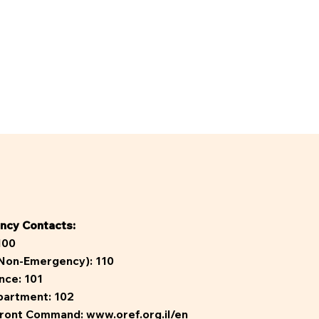
ncy Contacts:
100
(Non-Emergency):
110
nce:
101
partment:
102
ront Command:
www.oref.org.il/en