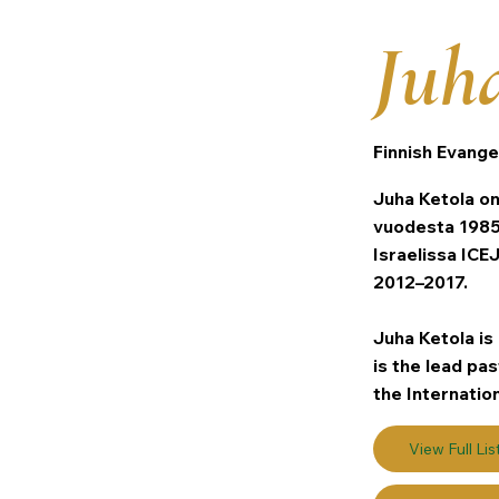
Juh
Finnish Evange
Juha Ketola on
vuodesta 1985 
Israelissa ICE
2012–2017.
Juha Ketola is
is the lead pas
the Internatio
View Full Lis